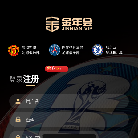
送
18
元
注册
登录