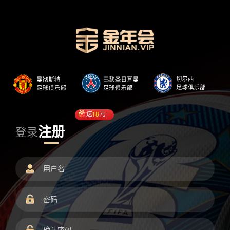
送
18
元
注册
登录