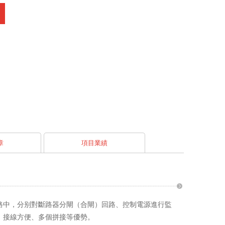
章
項目業績
制線路中，分别對斷路器分閘（合閘）回路、控制電源進行監
單、接線方便、多個拼接等優勢。