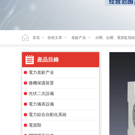
首頁
>
技術文章
>
老龄产业
>
分閘、合閘、電源監視綜
産品目錄
電力老龄产业
微機保護裝置
光伏二次設備
電力儀表設備
電力綜合自動化系統
電源類