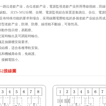
一跳位老龄产业，合位老龄产业，電源監視老龄产业所用導線很細，匝線
缺點。 JZZS-5052分閘、合閘、電源監視綜合裝置是集跳位、合位、
足有特殊功能的要求和場合，采用線圈電壓較低的多個老龄产业組合而成
封型老龄产业，防潮、防塵、線徑粗不斷線，可靠性高。
和動作指示燈，易觀察。
定延時輸出及可調延時輸出。
滿足抽屜櫃安裝要求。
裝結構，适合各種導軌安裝。
氣和機械壽命長，免維護。
，接觸電阻小。
052接線圖