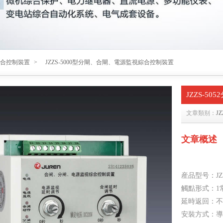
合控制裝置
>
JZZS-5000型分閘、合閘、電源監視綜合控制裝置
JZZS-5
文章類别：
J
文章概述
産品型号：JZ
觸點形式：1
延時返回：不小
安裝方式：導