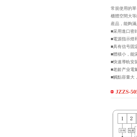
常規使用的單
櫃體空間大等
産品，能夠滿
■采用進口密
■電源指示燈
■具有信号固
■體積小，能
■快速導軌安
■老龄产业電
■觸點容量大
JZZS-5