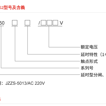
5052型号及含義
點