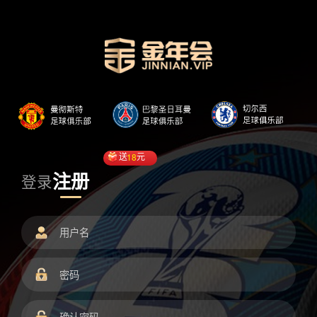
送
18
元
注册
登录