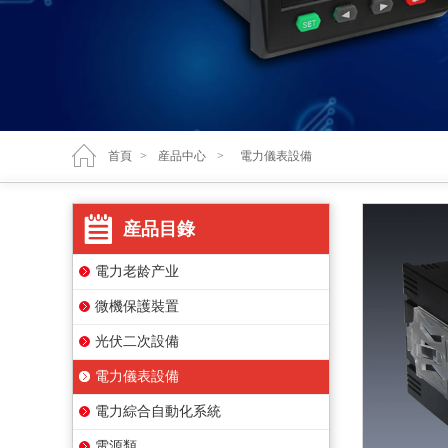
首頁
>
産品中心
>
電力儀表設備
産品目錄
電力老龄产业
微機保護裝置
光伏二次設備
電力儀表設備
電力綜合自動化系統
電源類