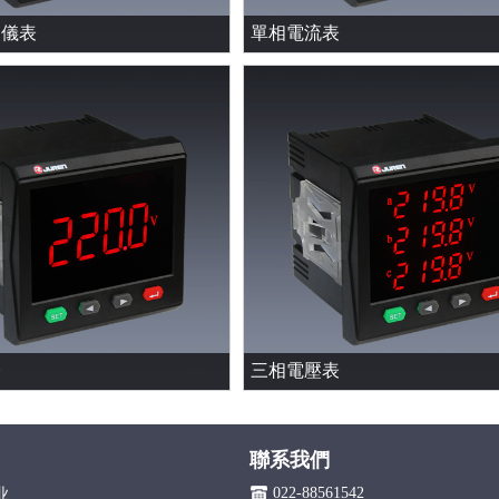
力儀表
單相電流表
表
三相電壓表
聯系我們
022-88561542
业