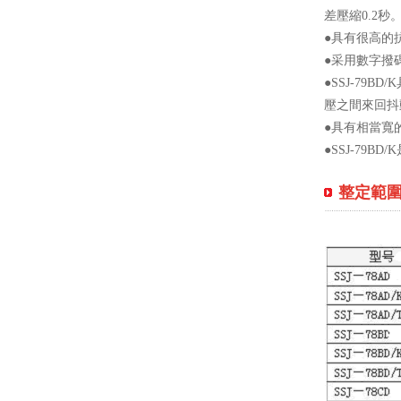
差壓縮0.2秒
●具有很高的
●采用數字撥
●SSJ-7
壓之間來回抖
●具有相當寬
●SSJ-79
整定範