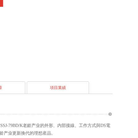
章
項目業績
SJ-79BD/K老龄产业的外形、内部接線、工作方式與DS電
龄产业更新換代的理想産品。