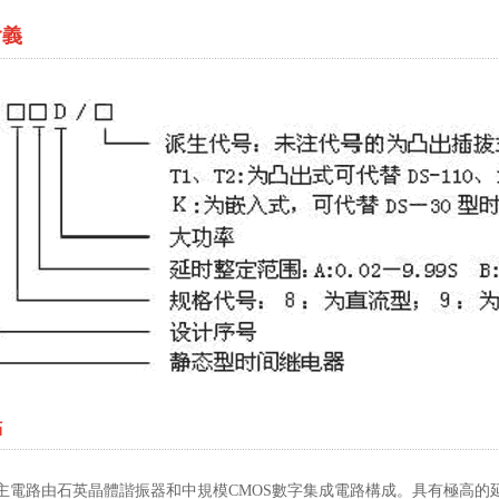
含義
點
9BD/K主電路由石英晶體諧振器和中規模CMOS數字集成電路構成。具有極