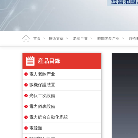
首頁
>
技術文章
>
老龄产业
>
時間老龄产业
>
靜态
産品目錄
電力老龄产业
微機保護裝置
光伏二次設備
電力儀表設備
電力綜合自動化系統
電源類