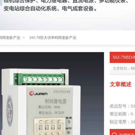
時間老龄产业
>
SSJ-70型大功率時間老龄产业
SSJ-79
文章類别：
S
文章概述
産品型号：SS
整定範圍：0.1S
額定電壓：24