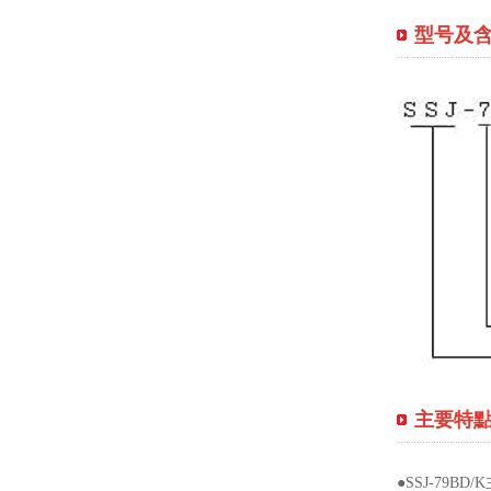
型号及
主要特
●SSJ-7